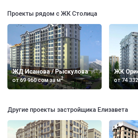
Проекты рядом с ЖК Столица
ЖД Исанова / Рыскулова
ЖК Ори
2
от
‍69 960 сом
за м
от
‍74 33
Другие проекты застройщика Елизавета