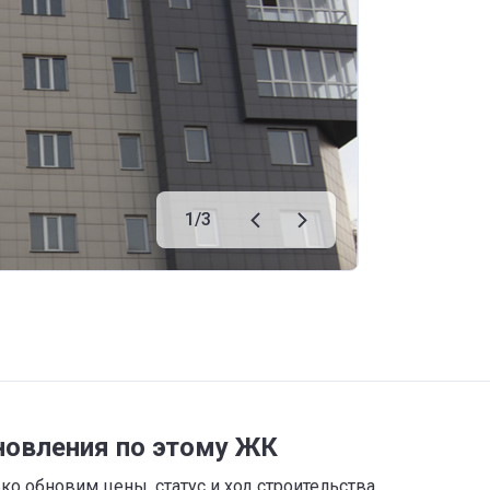
1
/
3
новления по этому ЖК
о обновим цены, статус и ход строительства,