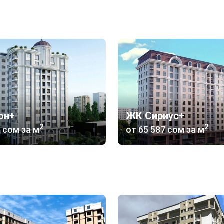
он+
ЖК Сириус+
2
2
2 сом
за м
от
‍65 587 сом
за м