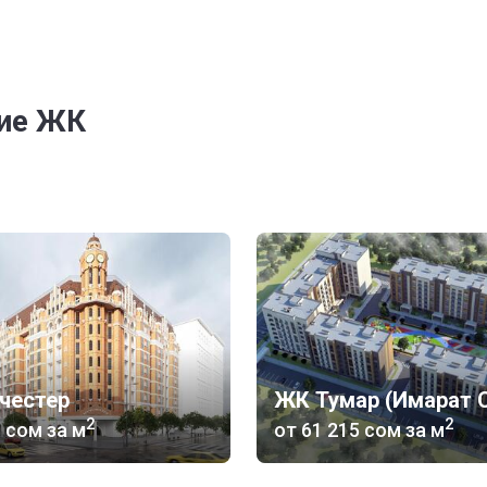
гие ЖК
честер
ЖК Тумар (Имарат 
2
2
5 сом
за м
от
‍61 215 сом
за м