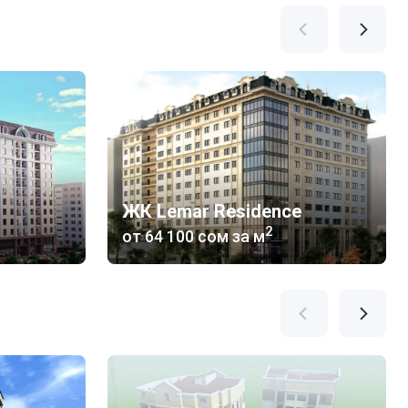
ЖК Lemar Residence
2
от
‍64 100 сом
за м