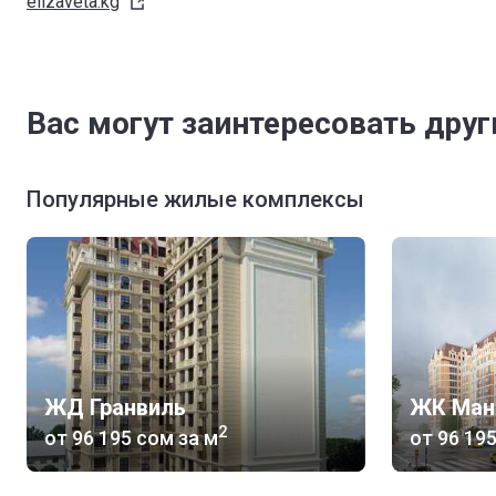
elizaveta.kg
Вас могут заинтересовать дру
Популярные жилые комплексы
ЖД Гранвиль
ЖК Ман
2
от
‍96 195 сом
за м
от
‍96 19