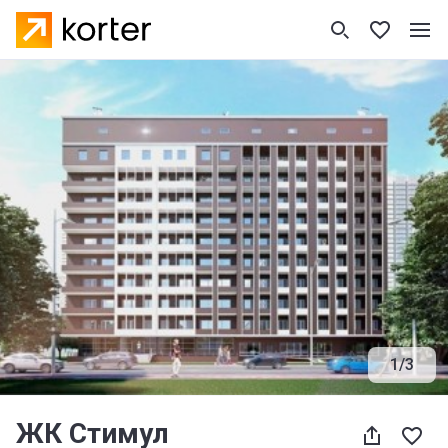
1
/
3
ЖК Стимул