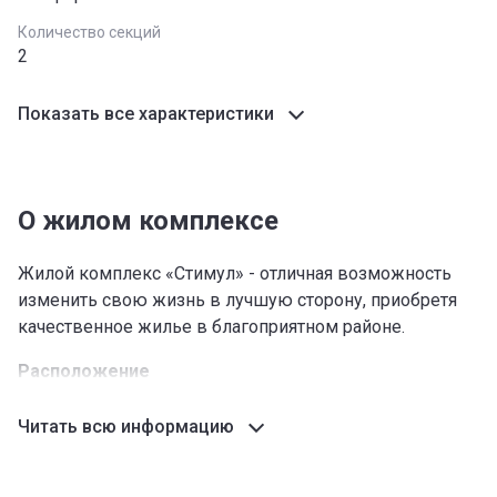
Количество секций
2
Показать все характеристики
О жилом комплексе
Жилой комплекс «Стимул» - отличная возможность
изменить свою жизнь в лучшую сторону, приобретя
качественное жилье в благоприятном районе.
Расположение
Новостройка строится в центре микрорайона Джал
Читать всю информацию
недалеко от пересечения улиц Исы Ахунбаева и
Тыналиева. Район хорошо спланирован и комфортен
для жизни, обладает развитой инфраструктурой и