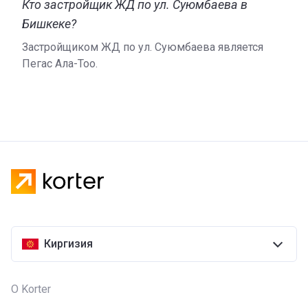
Кто застройщик ЖД по ул. Суюмбаева в
Ала-Тоо». Компания начала работать в сфере
недвижимости в 2010 году. В Бишкеке она
Бишкеке?
реализовала проект жилого дома по улице Фурманова
Застройщиком ЖД по ул. Суюмбаева является
и строит ЖД по просп. Токомбаева. Больше
Пегас Ала-Тоо.
информации об условиях покупки квадратных метров
и акциях от застройщика можно найти на его
официальной странице в социальной сети.
Киргизия
О Korter