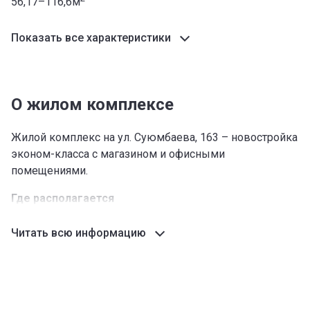
56,17–116,6м
Показать все характеристики
О жилом комплексе
Жилой комплекс на ул. Суюмбаева, 163 – новостройка
эконом-класса с магазином и офисными
помещениями.
Где располагается
Комплекс строится в Свердловском районе Бишкека
Читать всю информацию
по адресу улица Суюмбаева, 163, в 200 метрах от
проспекта Жибек Жолу.
Транспорт
Близость проспекта, по которому курсирует