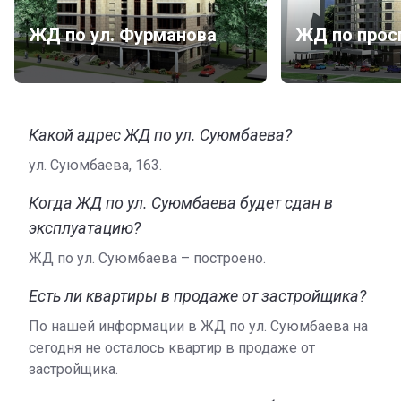
Про квартиры
ЖД по ул. Фурманова
В ЖК на улице Суюмбаева, 163 предусмотрены 1-
комнатные, 2-комнатные и 3-комнатные квартиры
площадью от 56,17 до 116,6 кв. м. Высота потолков –
2,8 метра. Жилье предполагает наличие следующих
Какой адрес ЖД по ул. Суюмбаева?
комнат: гостиной, кухни, обычного или углового
балкона, туалета, ванной, прихожей, 1-2 спален.
ул. Суюмбаева, 163.
Все варианты недвижимости сдают в эксплуатацию
Когда ЖД по ул. Суюмбаева будет сдан в
под самоотделку с установленными входными
эксплуатацию?
дверями и металлопластиковыми окнами и
подведенными коммуникациями. Отопление в
ЖД по ул. Суюмбаева – построено.
квартирах – центральное. Помимо основных
Есть ли квартиры в продаже от застройщика?
коммуникаций, также подведены цифровая
телефонная линия и высокоскоростной интернет.
По нашей информации в ЖД по ул. Суюмбаева на
сегодня не осталось квартир в продаже от
О девелопере
застройщика.
Строительством дома занимается застройщик «Пегас