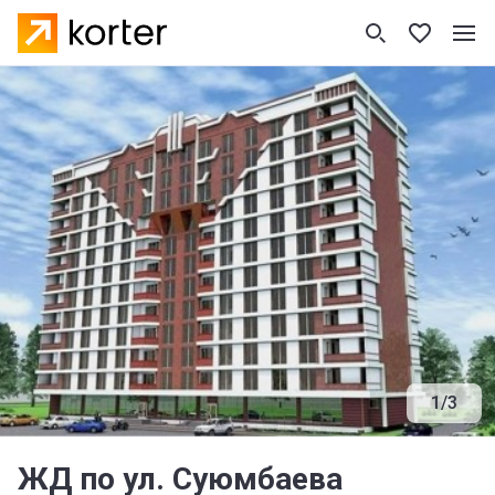
1
/
3
ЖД по ул. Суюмбаева