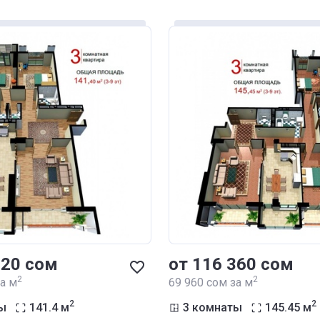
120 сом
от ‍116 360 сом
2
2
за м
‍69 960 сом за м
2
2
ы
141.4
м
3 комнаты
145.45
м