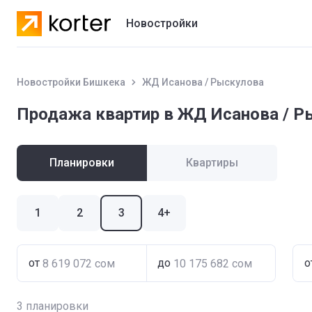
Новостройки
Жилые комплексы
Новостройки Бишкека
ЖД Исанова / Рыскулова
Коттеджные городки
Продажа квартир в ЖД Исанова / Р
Застройщики
Планировки
Квартиры
1
2
3
4+
от
до
о
3
планировки