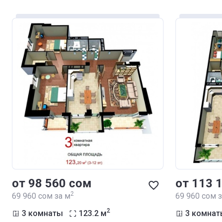
от ‍98 560 сом
от ‍113 
2
‍69 960 сом за м
‍69 960 сом 
2
3 комнаты
123.2
м
3 комнат