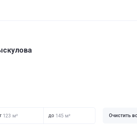
ыскулова
т
до
Очистить в