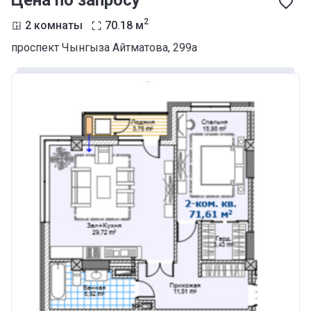
Цена по запросу
2
2 комнаты
70.18
м
проспект Чынгыза Айтматова, 299а