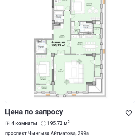
Цена по запросу
2
4 комнаты
195.73
м
проспект Чынгыза Айтматова, 299а