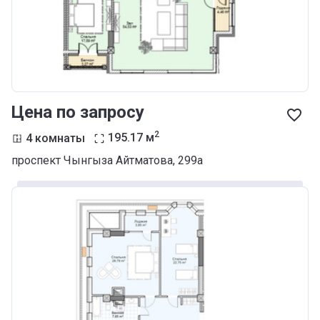
Цена по запросу
2
4 комнаты
195.17
м
проспект Чынгыза Айтматова, 299а