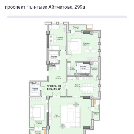
проспект Чынгыза Айтматова, 299а