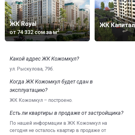
квартире есть не менее одного балкона.
Все стены построены из красного керамического
ЖК Royal
кирпича. Фасад утеплен экологически безопасным и
ЖК Капитал
2
долговечным теплоизолятором, выполняющим также
от
‍74 332 сом
за м
функцию защиты от шума.
Здание оснащено современными инженерными
коммуникациями и сложным технологическим
Какой адрес ЖК Кожомкул?
оборудованием. В доме три подъезда, в каждом из
ул. Рыскулова, 79б.
них установлены два бесшумных скоростных лифта –
один пассажирский и один грузовой.
Когда ЖК Кожомкул будет сдан в
На территории
эксплуатацию?
Благоустройство ЖК «Кожомкул» включает
ЖК Кожомкул – построено.
оборудование мест для временной стоянки гостевого
Есть ли квартиры в продаже от застройщика?
автотранспорта, а также пешеходные дорожки и
проезды, которые проложены по периметру здания.
По нашей информации в ЖК Кожомкул на
Устроена уютная зона отдыха, высажены
сегодня не осталось квартир в продаже от