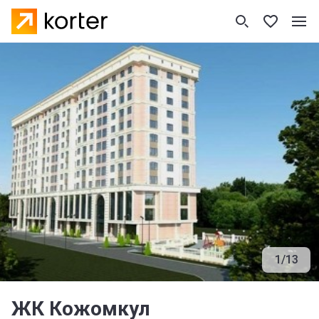
1
/
13
ЖК Кожомкул