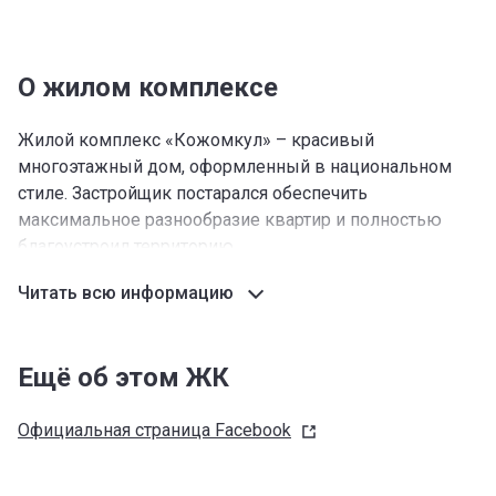
О жилом комплексе
Жилой комплекс «Кожомкул» – красивый
многоэтажный дом, оформленный в национальном
стиле. Застройщик постарался обеспечить
максимальное разнообразие квартир и полностью
благоустроил территорию.
О расположении
Читать всю информацию
ЖК «Кожомкул» в Бишкеке находится на пересечении
улиц Рыскулова и Т. Молдо в нескольких сотнях
Ещё об этом ЖК
метрах от мэрии и Белого дома. В микрорайоне очень
комфортно, поблизости расположено большинство
Официальная страница
Facebook
важных объектов инфраструктуры города, есть где
отдохнуть и погулять с детьми.