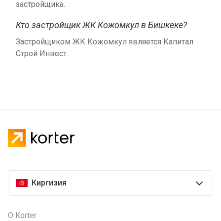
декоративные растения и деревья. Установлены
застройщика.
уличные фонари. Построена безопасная и
Кто застройщик ЖК Кожомкул в Бишкеке?
современная детская игровая зона.
Застройщиком ЖК Кожомкул является Капитал
Квартиры
Строй Инвест.
Купить квартиру застройщик предлагает за наличный
расчет, выплатив сразу полную стоимость жилья. О
продаже квартир в рассрочку и ипотеку можно
получить подробную информацию в офисе компании.
Проектом предусмотрено наличие жилья в одно-,
двух-, трех-, четырех- и пятикомнатной планировке –
это удобные эргономичные квартиры с большими
балконами и холлами. Площадь жилья составляет 48-
2
156 м
, жилые квартиры располагаются с четвертого
по верхний этаж.
Киргизия
О строительной компании
Комплекс «Кожомкул» построен предприятием
О Korter
«Капитал Строй Инвест», в сферу деятельности