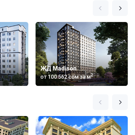
ЖД Madison
2
от
‍100 562 сом
за м