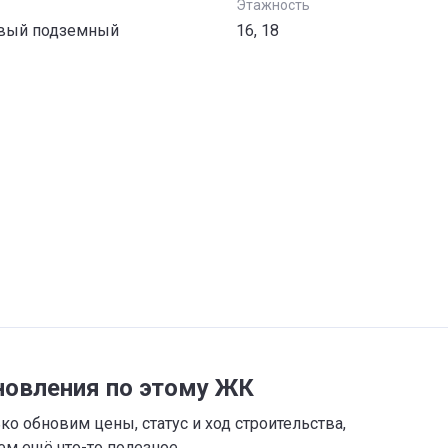
Этажность
вый подземный
16, 18
новления по этому ЖК
о обновим цены, статус и ход строительства,
м ещё что-то полезное.