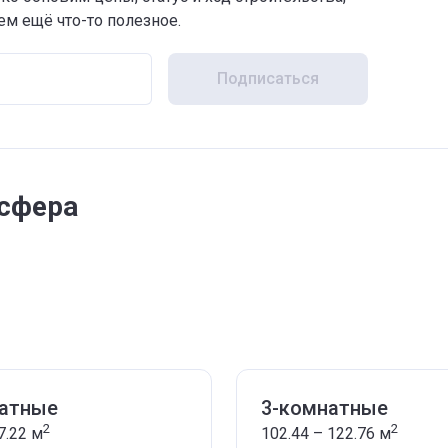
м ещё что-то полезное.
Подписаться
сфера
натные
3-комнатные
2
2
7.22
м
102.44 – 122.76
м