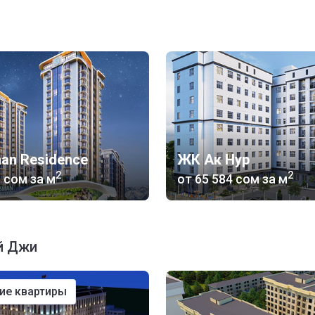
an Residence
ЖК Ак Нур
2
2
5 сом
за м
от
‍65 584 сом
за м
й Джи
ние квартиры