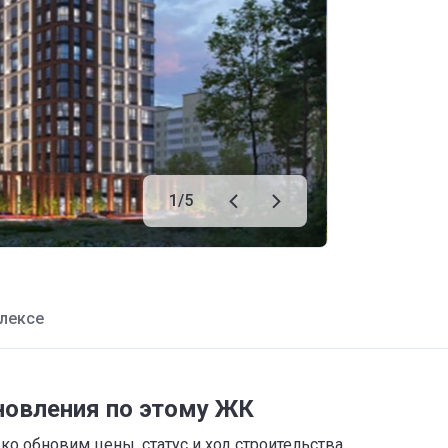
1
/
5
лексе
новления по этому ЖК
о обновим цены, статус и ход строительства,