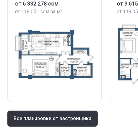
от ‍6 332 278 сом
от ‍9 61
2
от
‍118 051 сом
за м
от
‍118 0
Все планировки от застройщика