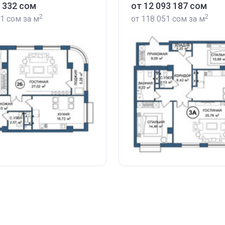
5 332 сом
от ‍12 093 187 сом
2
2
51 сом
за м
от
‍118 051 сом
за м