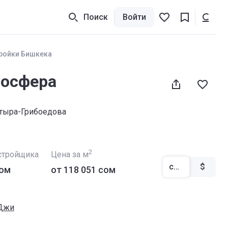
Поиск
Войти
ройки Бишкека
осфера
атыра-Грибоедова
2
стройщика
Цена за м
сом
$
сом
от ‍118 051 сом
 Джи