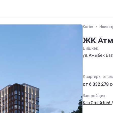
Korter
Новост
ЖК Атм
Бишкек
ул. Ажыбек Ба
Квартиры от за
от ‍6 332 278 
Застройщик
Кап Строй Кей