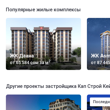
Популярные жилые комплексы
ЖК Даана
ЖК Asm
2
от
‍65 584 сом
за м
от
‍87 44
Другие проекты застройщика Кап Строй Ке
послед