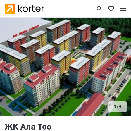
1
/
9
ЖК Ала Тоо