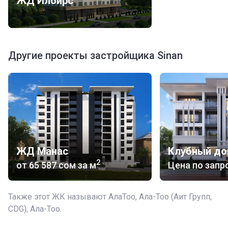
ЖД Илбирс
Другие проекты застройщика Sinan
ЖД Манас
2
от
‍65 587 сом
за м
Цена по запр
Также этот ЖК называют АлаТоо, Ала-Тоо (Аит Групп,
CDG), Ала-Тоо.