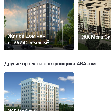
жилищные комплексы, но и торговые, а также
бизнес-центры. За более детальной информацией
заходите на официальный сайт застройщика.
Жилой дом «V»
ЖК Мега Си
2
от
‍56 842 сом
за м
Другие проекты застройщика АВАком