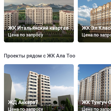
Внешняя инфраструктура
Рядом с комплексом расположено множество
магазинов. Для отдыха с семьей или друзьями в
ЖК Итальянский квартал
ЖК Эл Клас
вашем распоряжении кафе и рестораны. При этом
район не шумный, что немаловажно для спокойной
Цена по запросу
Цена по запр
жизни.
Внешний вид
Проекты рядом с ЖК Ала Тоо
Жилой комплекс «Ала-Тоо» представляет собой
совокупность восьмиэтажных зданий с одним
подъездом. Одинаковые строения выполнены в
классическом стиле с преобладанием сдержанных
прямых линий. В целом комплекс выглядит очень
стильно.
Территория
ЖД Анкара7
ЖК Тунгуч 
На территории новостройки расположено множество
Цена по запросу
Цена по запр