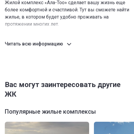
Жилой комплекс «Ала-Тоо» сделает вашу жизнь еще
более комфортной и счастливой. Тут вы сможете найти
жилье, в котором будет удобно проживать на
протяжении многих лет.
Расположение
Читать всю информацию
Жилье расположено в прекрасном и полностью
обустроенном для жизни районе. Чистота и развитая
инфраструктура вам обеспечены. Комплекс находится
по адресу: улица Исакеева, 2. Все необходимое для
удобной и комфортной жизни находится в пешей
доступности от дома.
Вас могут заинтересовать другие
ЖК
Транспортная развязка
В пешей доступности (всего один квартал) от ЖК «Ала-
Тоо» расположены автобусные остановки. Отсюда вы
Популярные жилые комплексы
сможете уехать в любом направлении. Передвижение
по городу даже при отсутствии автомобиля не
составит никакого труда.