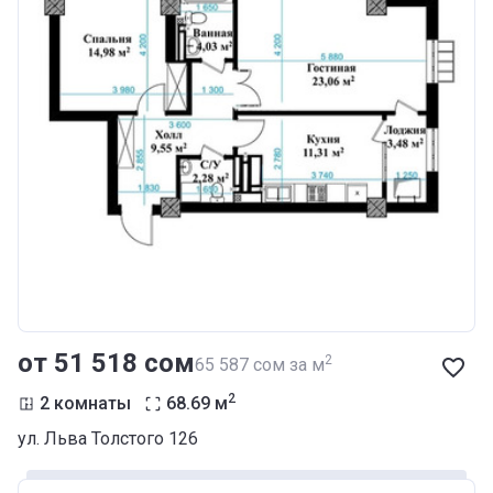
от ‍51 518 сом
2
‍65 587 сом за м
2
2 комнаты
68.69
м
ул. Льва Толстого 126