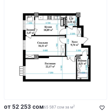
от ‍52 253 сом
2
‍65 587 сом за м