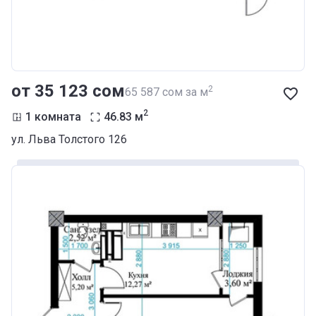
от ‍35 123 сом
2
‍65 587 сом за м
2
1 комната
46.83
м
ул. Льва Толстого 126