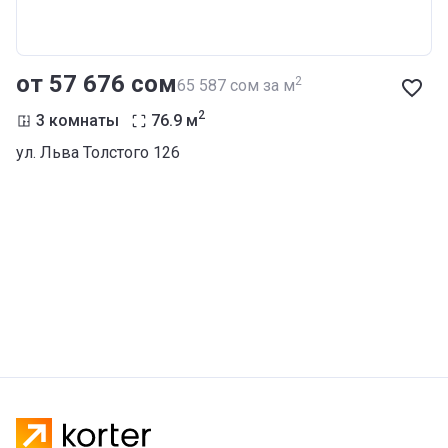
от ‍57 676 сом
2
‍65 587 сом за м
2
3 комнаты
76.9
м
ул. Льва Толстого 126