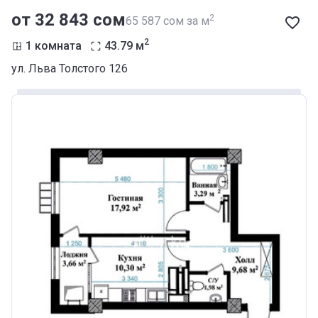
от ‍32 843 сом
2
‍65 587 сом за м
2
1 комната
43.79
м
ул. Льва Толстого 126