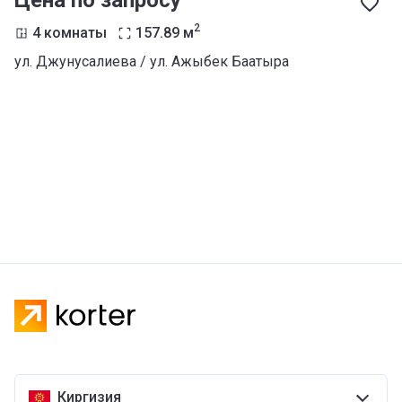
Цена по запросу
2
4 комнаты
157.89
м
ул. Джунусалиева / ул. Ажыбек Баатыра
Киргизия