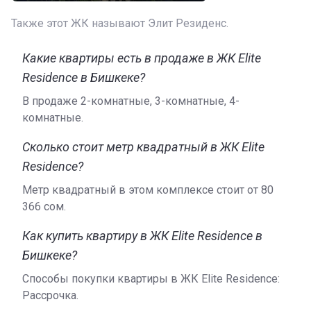
предоставляется в индивидуальном порядке.
Также этот ЖК называют Элит Резиденс.
Кто застройщик
Комплекс построен предприятием «Байташ групп»,
Какие квартиры есть в продаже в ЖК Elite
занимающимся сооружением элитного жилья на
Residence в Бишкеке?
территории Кыргызстана. Больше информации о
В продаже 2-комнатные, 3-комнатные, 4-
застройщике можно найти на официальном сайте.
комнатные.
Сколько стоит метр квадратный в ЖК Elite
Residence?
Метр квадратный в этом комплексе стоит от ‍80
366 сом.
Как купить квартиру в ЖК Elite Residence в
Бишкеке?
Способы покупки квартиры в ЖК Elite Residence:
Рассрочка.