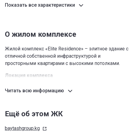
Показать все характеристики
О жилом комплексе
Жилой комплекс «Elite Residence» – элитное здание с
отличной собственной инфраструктурой и
просторными квартирами с высокими потолками.
Локация комплекса
ЖК «Elite Residence» в Бишкеке находится по адресу
Читать всю информацию
улица Токтогула, 165 рядом с пересечением с улицей
Исанова и в четырехстах метрах от мэрии.
Это комфортный микрорайон, в котором имеется
Ещё об этом ЖК
развитая инфраструктура. До железной дороги не
менее девятисот метров, ближайшая промышленная
baytashgroup.kg
зона расположена еще дальше.