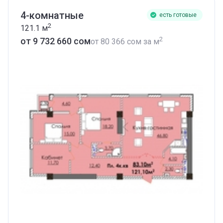
4-комнатные
есть готовые
2
121.1
м
2
от ‍9 732 660 сом
от
‍80 366 сом
за м