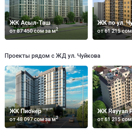
ЖК Асыл-Таш
ЖК по ул. Ч
2
от
‍87 450 сом
за м
от
‍61 215 сом
Проекты рядом с ЖД ул. Чуйкова
ЖК Пионер
ЖК Rayyan P
2
от
‍48 097 сом
за м
от
‍61 215 сом