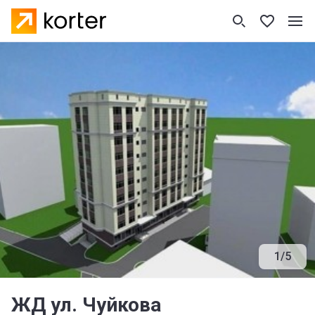
1
/
5
ЖД ул. Чуйкова