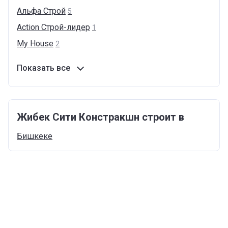
Альфа
Строй
5
Action
Cтрой-лидер
1
My
House
2
Показать все
Жибек Сити Констракшн строит в
Бишкеке