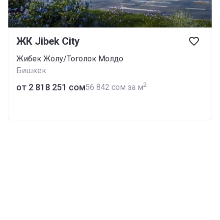
ЖК Jibek City
Жибек Жолу/Тоголок Молдо
Бишкек
2
от ‍2 818 251 сом
‍56 842 сом за м