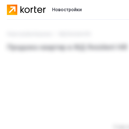
Новостройки
Жилые комплексы
Новостройки Бишкека
ЖД Resident Hill
Коттеджные городки
Продажа квартир в ЖД Resident Hill
Застройщики
У нас 