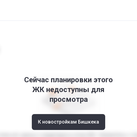
Сейчас планировки этого
ЖК недоступны для
просмотра
К новостройкам Бишкека
пока нет даных о квартирах в этом ЖК. Свяжитесь с 