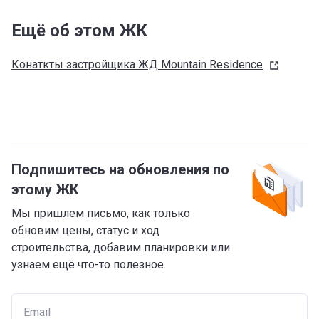
домом нет промышленных предприятий и шумных
Ещё об этом ЖК
автострад. Здесь тихо и уютно, микрорайон застроен
домами коттеджного типа.
Конаткты застройщика ЖД Mountain
Residence
Окружение новостройки
Инфраструктура микрорайона развита достаточно
слабо. Ближайший магазин расположен в километре,
а до супермаркета более двух с половиной
километров. В двух километрах находится клиника
Подпишитесь на обновления по
профессора Асымбековой и еще одно
медучреждение.
этому ЖК
В радиусе двух с половиной километров расположен
Мы пришлем письмо, как только
кинотеатр «Кыргыз киносу», а также автокинотеатр
обновим цены, статус и ход
LoveCinema. В полутора километрах имеется средняя
строительства, добавим планировки или
школа №58, до детского сада №172 идти придется
узнаем ещё что-то полезное.
около получаса.
Транспортная инфраструктура