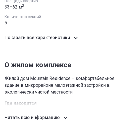
Площадь квартир
2
33–62 м
Количество секций
5
Показать все характеристики
О жилом комплексе
Жилой дом Mountain Residence – комфортабельное
здание в микрорайоне малоэтажной застройки в
экологически чистой местности.
Где находится
ЖД Mountain Residence в Бишкеке расположен в
Читать всю информацию
поселке Чон-Арык на юге столицы. До мэрии менее
девяти с половиной километров. Рядом с новым