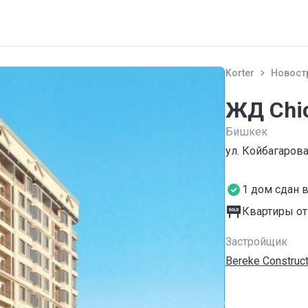
Korter
Новост
ЖД Chi
Бишкек
ул. Койбагаров
1 дом сдан 
Квартиры от
Застройщик
Bereke Construct