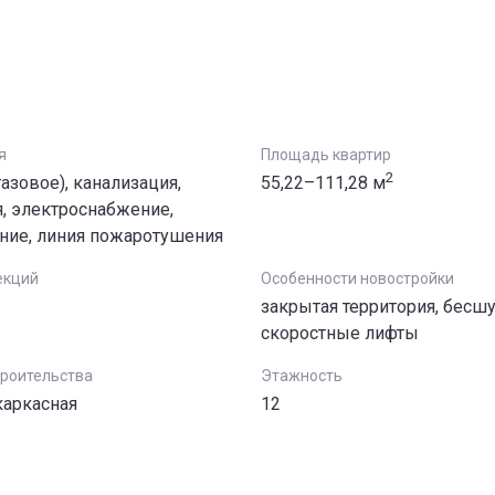
я
Площадь квартир
2
азовое), канализация,
55,22–111,28 м
, электроснабжение,
ние, линия пожаротушения
екций
Особенности новостройки
закрытая территория, бес
скоростные лифты
троительства
Этажность
каркасная
12