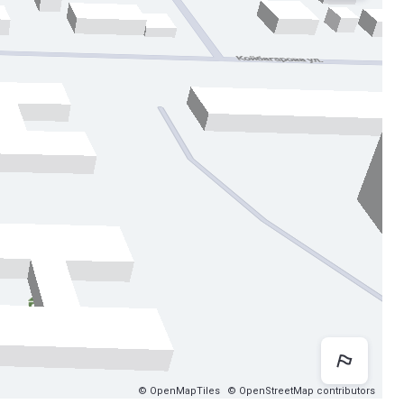
Как 
© OpenMapTiles
© OpenStreetMap contributors