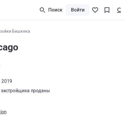
Поиск
Войти
ройки Бишкека
cago
а
в 2019
 застройщика проданы
ion