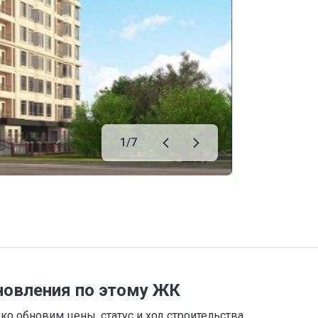
1
/
7
новления по этому ЖК
о обновим цены, статус и ход строительства,