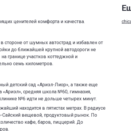
Ещ
оящих ценителей комфорта и качества.
chic
в стороне от шумных автострад и избавлен от
ойки до ближайшей крупной автодороги не
 на границе участков коттеджной и
ельно семь километров.
ный детский сад «Ариэл-Лиор», а также еще
а «Ариэл», средняя школа №60, гимназия,
клинике №6 идти не дольше четырех минут.
ижайший находится в пятистах метрах. В радиусе
о-Сайский вещевой, продуктовый рынок. По
количество кафе, баров, пиццерий. До
ров.