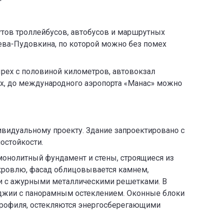
тов троллейбусов, автобусов и маршрутных
еева-Пудовкина, по которой можно без помех
рех с половиной километров, автовокзал
ах, до международного аэропорта «Манас» можно
видуальному проекту. Здание запроектировано с
остойкости.
монолитный фундамент и стены, строящиеся из
кровлю, фасад облицовывается камнем,
ми с ажурными металлическими решетками. В
оджии с панорамным остеклением. Оконные блоки
профиля, остекляются энергосберегающими