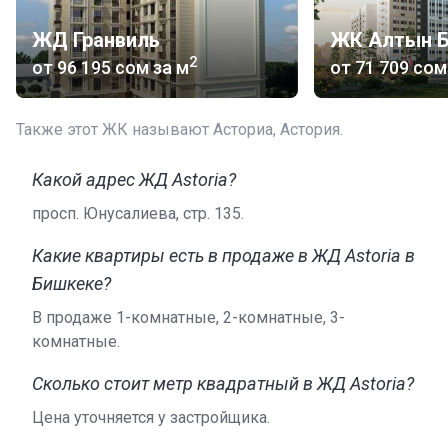
застройщика можно найти подробную информацию о
его работе и текущих проекта, а также ознакомится с
ЖД Гранвиль
ЖК Алтын Бу
актуальными условиями продажи квартир.
2
от
‍96 195 сом
за м
от
‍71 709 сом
Также этот ЖК называют Асториа, Астория.
Какой адрес ЖД Astoria?
просп. Юнусалиева, стр. 135.
Какие квартиры есть в продаже в ЖД Astoria в
Бишкеке?
В продаже 1-комнатные, 2-комнатные, 3-
комнатные.
Сколько стоит метр квадратный в ЖД Astoria?
Цена уточняется у застройщика.