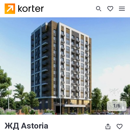
1
/
6
ЖД Astoria