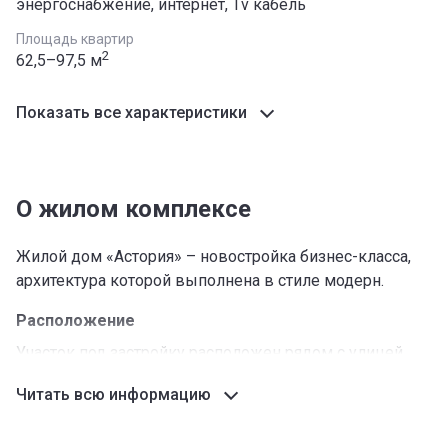
энергоснабжение, интернет, Тv кабель
Площадь квартир
2
62,5–97,5 м
Показать все характеристики
О жилом комплексе
Жилой дом «Астория» – новостройка бизнес-класса,
архитектура которой выполнена в стиле модерн.
Расположение
Участок под застройку расположен рядом с улицей
Юнусалиева, между улицами Ахунбаева и
Читать всю информацию
Джантошева. Локация имеет ряд преимуществ, среди
которых удобная транспортная доступность, развитая