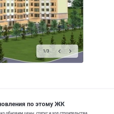
1
/
3
новления по этому ЖК
о обновим цены, статус и ход строительства,