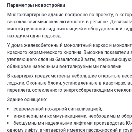
Параметры новостройки
Многоквартирное здание построено по проекту, в кото
высокая сейсмическая активность в регионе. Десятиэт
мягкой рулонной гидроизоляцией и оборудованной гид
находится один подъезд.
У дома железобетонный монолитный каркас и монолит
красного керамического кирпича. Высокие показател
утепляющего слоя из базальтовой ваты, покрывающую
облицован навесными вентилируемыми панелями.
В квартирах предусмотрены небольшие открытые нео
лоджии. Оконные блоки, установленные в квартирах, 
переплета, остекленного энергосберегающими стеклоп
Здание оснащено:
современной пожарной сигнализацией;
инженерными коммуникациями, необходимым обору
бесшумными надежными лифтами производства Южно
одному лифту, а четвертой имеется пассажирский и гру