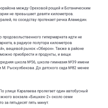
крорайона между Ореховой рощей и Ботаническим
 мэрии не превышает девяти километров.
алей, по соседству протекает речка Аламедин.
о продовольственного гипермаркета идти не
аркета, в радиусе полутора километров
й», вещевой рынок «Оберон». Также в районе
 можно приобрести и продукты, и вещи.
 средняя школа №56, школа-гимназия №39 имени
и М. Рыскулбекова. До детского сада №82 менее
 По улице Каралаева пролегает один автобусный
ожного вокзала «Бишкек-2» около семи
о за пятьдесят пять минут.