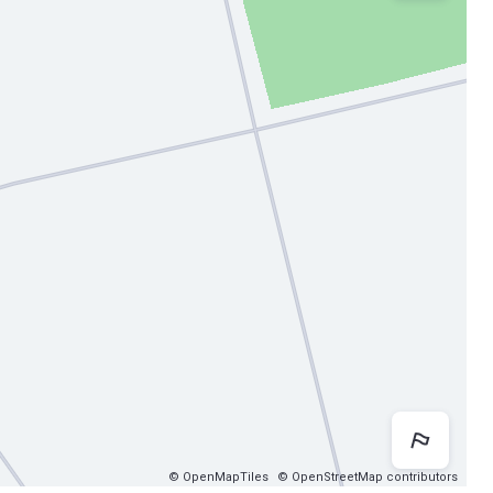
Как 
© OpenMapTiles
© OpenStreetMap contributors