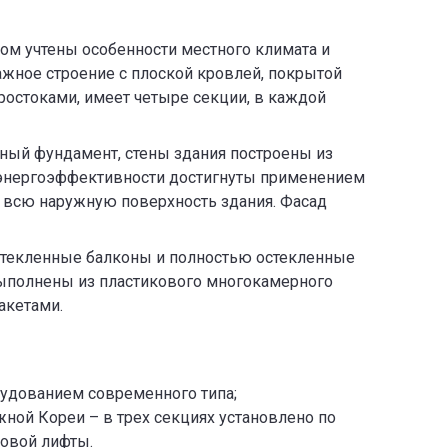
ром учтены особенности местного климата и
ажное строение с плоской кровлей, покрытой
ростоками, имеет четыре секции, в каждой
ный фундамент, стены здания построены из
и энергоэффективности достигнуты применением
 всю наружную поверхность здания. Фасад
стекленные балконы и полностью остекленные
выполнены из пластикового многокамерного
акетами.
дованием современного типа;
й Кореи – в трех секциях установлено по
зовой лифты.