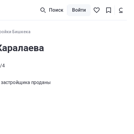
Поиск
Войти
ройки Бишкека
Каралаева
7/4
 застройщика проданы