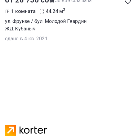
от ‍28 756 сом
‍56 839 сом за м
2
1 комната
44.24
м
ул. Фрунзе / бул. Молодой Гвардии
ЖД Кубаныч
сдано в 4 кв. 2021