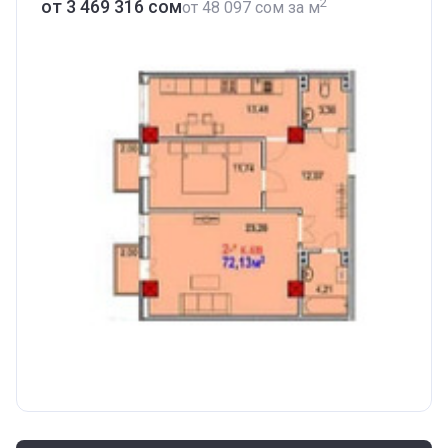
2
от ‍3 469 316 сом
от
‍48 097 сом
за м