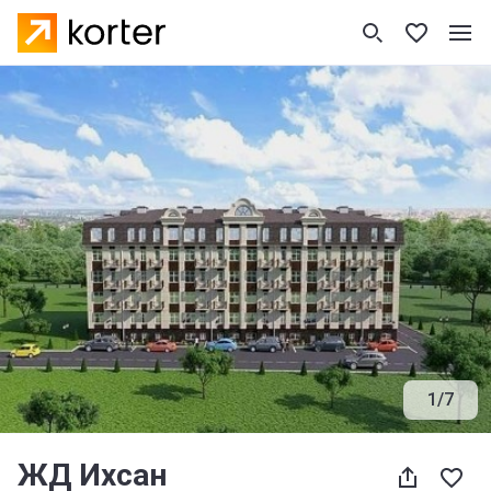
1
/
7
ЖД Ихсан