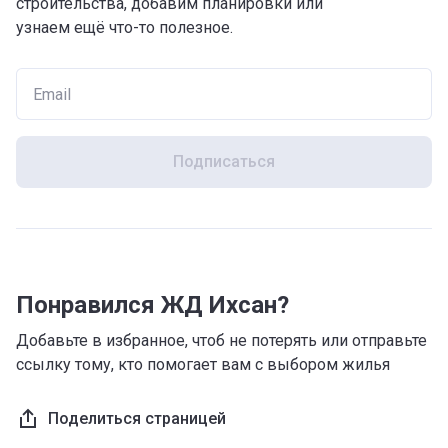
строительства, добавим планировки или
интересные архитектурные элементы и открытые
узнаем ещё что-то полезное.
небольшие балконы.
На внутренней территории
Рядом с домом выделено место под гостевую
стоянку для машин. Для детей разного возраста будет
Подписаться
установлена современная игровая площадка, для
взрослых – комфортные зоны отдыха. На
прилегающей территории планируется выполнить
ландшафтный дизайн.
О квартирах
Понравился ЖД Ихсан?
В жилом комплексе предусмотрены одно-, двух- и
трехкомнатные квартиры с высотой потолков 2,8
Добавьте в избранное, чтоб не потерять или отправьте
метра. Строительная компания предлагает несколько
ссылку тому, кто помогает вам с выбором жилья
планировочных решений на выбор.
Поделиться страницей
О застройщике