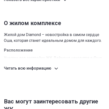
О жилом комплексе
Жилой дом Diamond – новостройка в самом сердце
Оша, которая станет идеальным домом для каждого.
Расположение
Участок под застройку ЖК Даймонд находится в Оше
на улице Алиева, дом 104. Одним из ориентиров
Читать всю информацию
расположения служит здание Национального банка.
Это центральная часть города всего в 500 метрах от
Городской площади, Мэрии и резиденции Губернатора.
Жить здесь комфортно и престижно, а предлагаемая
на территории локации недвижимость всегда
пользуется спросом и растет в цене.
Вас могут заинтересовать другие
Что рядом