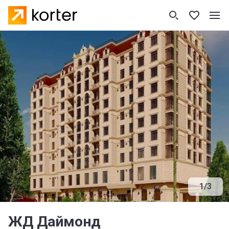
1
/
3
ЖД Даймонд