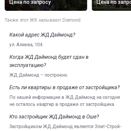
Цена по запросу
Цена по запр
Все коммуникации централизованные, здание
газифицировано, оборудовано системой
Также этот ЖК называют Diamond.
противопожарной сигнализации.
Квартиры
Какой адрес ЖД Даймонд?
В доме Diamond предлагаются 1-2-3-комнатные
ул. Алиева, 104.
квартиры с несколькими вариантами планировок и
метражей. Подробную квартирографию можно
Когда ЖД Даймонд будет сдан в
получить у застройщика, обратившись к его
эксплуатацию?
представителем в официальных отделах продаж.
ЖД Даймонд – построено.
Застройщик
Есть ли квартиры в продаже от застройщика?
Строительная компания «Элит Строй Сити» недавно
По нашей информации в ЖД Даймонд на сегодня
работает в Оше и строит сейчас здесь сразу два дома.
не осталось квартир в продаже от застройщика.
Каждая из новостроек продумана таким образом,
чтобы быть для покупателей привлекательной
Кто застройщик ЖД Даймонд в Оше?
недвижимостью, купить которую можно на лучших
условиях.
Застройщиком ЖД Даймонд является Элит-Строй-