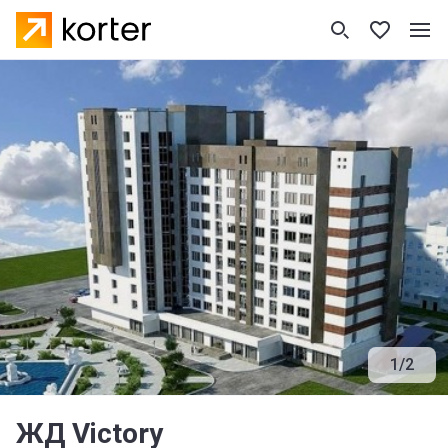
1
/
2
ЖД Victory