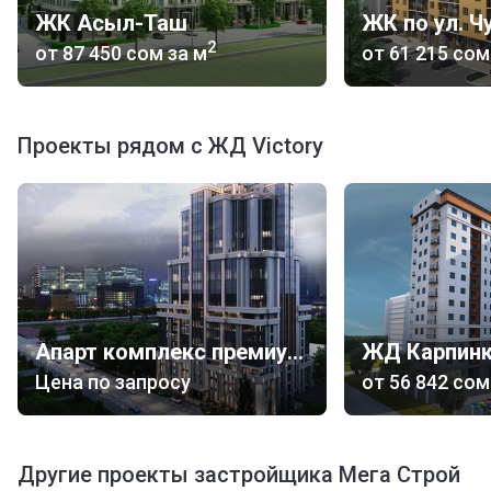
ЖК Асыл-Таш
ЖК по ул. Ч
2
от
‍87 450 сом
за м
от
‍61 215 сом
Проекты рядом с ЖД Victory
Апарт комплекс премиум класса Arstan Tower
ЖД Карпин
Цена по запросу
от
‍56 842 сом
Другие проекты застройщика Мега Строй